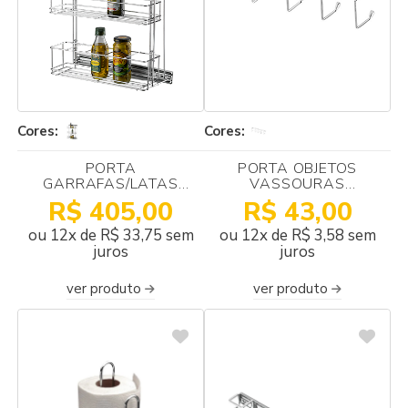
Cores:
Cores:
PORTA
PORTA OBJETOS
GARRAFAS/LATAS
VASSOURAS
LATERAL COM TRILHO
270X47X50 SCHMITT
R$ 405,00
R$ 43,00
120X555X400 SCHMITT
ou 12x de R$ 33,75 sem
ou 12x de R$ 3,58 sem
juros
juros
ver produto
ver produto