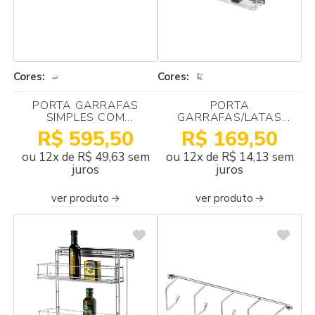
Cores:
Cores:
PORTA GARRAFAS
PORTA
SIMPLES COM
GARRAFAS/LATAS
BLINDAGEM
LATERAL COM TRILHO
R$ 595,50
R$ 169,50
L115X440X475 -
120X380X450 SCHMITT
SCHMITT
ou 12x de R$ 49,63 sem
ou 12x de R$ 14,13 sem
juros
juros
ver produto
ver produto