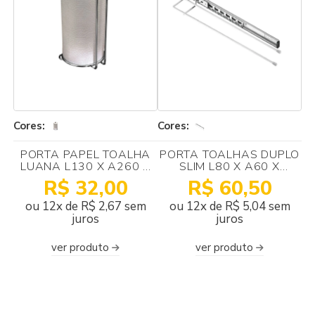
Cores:
Cores:
PORTA PAPEL TOALHA
PORTA TOALHAS DUPLO
LUANA L130 X A260 X
SLIM L80 X A60 X
P125MM SCHMITT
P450MM
R$ 32,00
R$ 60,50
ou 12x de R$ 2,67 sem
ou 12x de R$ 5,04 sem
juros
juros
ver produto
ver produto