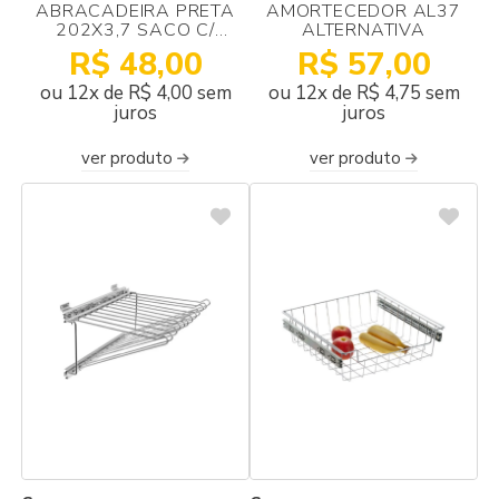
ABRACADEIRA PRETA
AMORTECEDOR AL37
202X3,7 SACO C/
ALTERNATIVA
100UNID
R$ 48,00
R$ 57,00
ou 12x de R$ 4,00 sem
ou 12x de R$ 4,75 sem
juros
juros
ver produto
ver produto