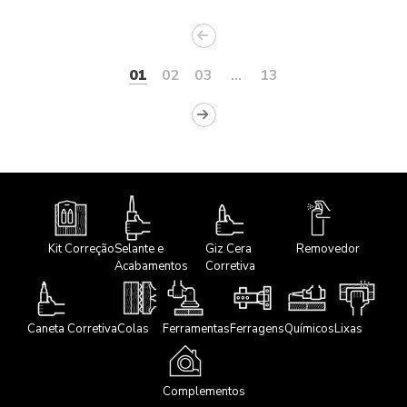
01
02
03
...
13
Kit Correção
Selante e
Giz Cera
Removedor
Acabamentos
Corretiva
Caneta Corretiva
Colas
Ferramentas
Ferragens
Químicos
Lixas
Complementos