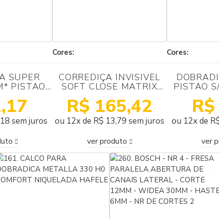
Cores:
Cores:
A SUPER
CORREDIÇA INVISIVEL
DOBRADI
M* PISTAO
SOFT CLOSE MATRIX
PISTAO S
 NIQUELADA
GT3 SINC 350MM
SLOW 
,17
R$ 165,42
R$
TN
HAFELE COM GARRAS
,18 sem juros
ou 12x de R$ 13,79 sem juros
ou 12x de R$
duto
ver produto
ver 