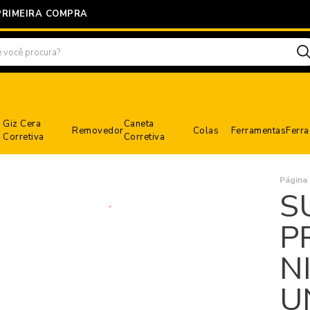
PRIMEIRA COMPRA
Giz Cera
Caneta
Removedor
Colas
Ferramentas
Ferr
Corretiva
Corretiva
Página I
S
P
N
U