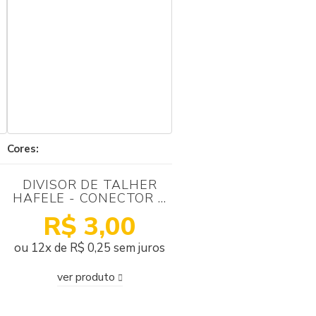
Cores:
DIVISOR DE TALHER
HAFELE - CONECTOR 2
LADOS 60MM PLASTICO
R$ 3,00
A
COR BRANCO
ou 12x de R$ 0,25 sem juros
ver produto