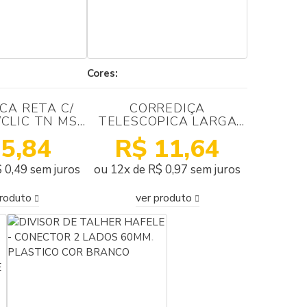
Cores:
CA RETA C/
CORREDIÇA
/CLIC TN MS
TELESCOPICA LARGA
SLIDE ON
300MM ZINCADA
 5,84
R$ 11,64
CERMAG
 0,49 sem juros
ou 12x de R$ 0,97 sem juros
produto
ver produto