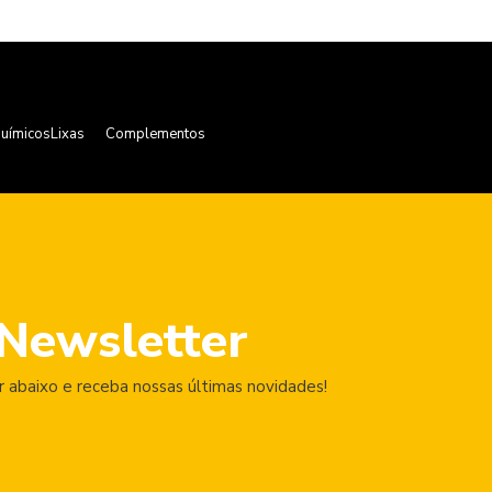
uímicos
Lixas
Complementos
Newsletter
 abaixo e receba nossas últimas novidades!