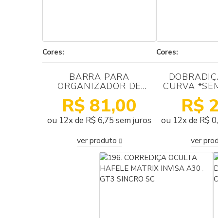
Cores:
Cores:
BARRA PARA
DOBRADIÇ
ORGANIZADOR DE
CURVA *SE
GAVETAS 1100X60MM
SLIDE ON -
R$ 81,00
R$ 2
PLASTICO ANTRACITO
- 
HAFELE
ou 12x de R$ 6,75 sem juros
ou 12x de R$ 0
ver produto
ver pro