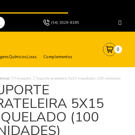
(54) 3029-8185
0
agens
Químicos
Lixas
Complementos
nicial
Ferragens
Suporte-prateleira-5x15-niquelado-100-unidades
UPORTE
RATELEIRA 5X15
IQUELADO (100
NIDADES)