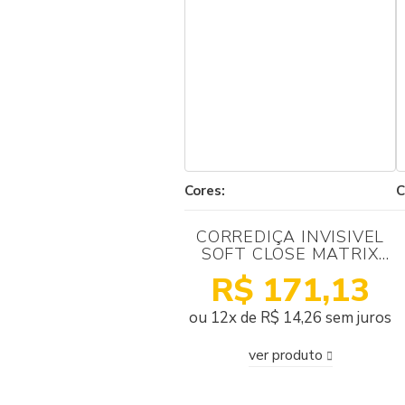
Cores:
C
CORREDIÇA INVISIVEL
SOFT CLOSE MATRIX
GT3 SINC 400MM
R$ 171,13
HAFELE COM GARRAS
ou 12x de R$ 14,26 sem juros
ver produto