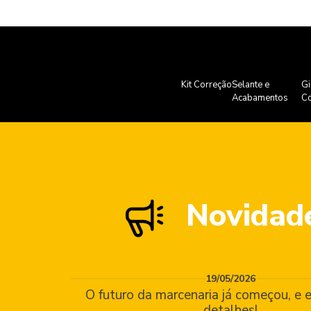
Kit Correção
Selante e
Gi
Acabamentos
Co
Novidad
19/05/2026
O futuro da marcenaria já começou, e e
detalhes!