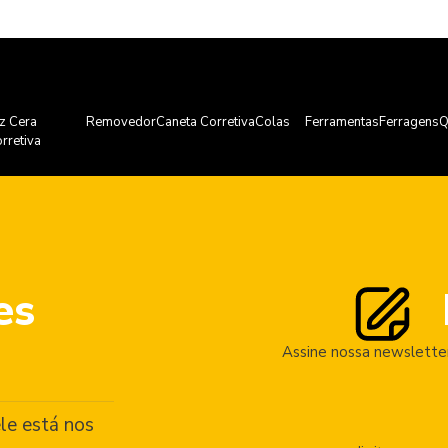
z Cera
Removedor
Caneta Corretiva
Colas
Ferramentas
Ferragens
Q
rretiva
es
Assine nossa newsletter
le está nos