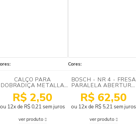
ores:
Cores:
CALÇO PARA
BOSCH - NR 4 - FRESA
DOBRADIÇA METALLA
PARALELA ABERTURA
330 H0 COMFORT
DE CANAIS LATERAL -
R$ 2,50
R$ 62,50
NIQUELADA HÄFELE
CORTE 12MM - WIDE
30MM - HASTE 6MM -
ou 12x de R$ 0,21 sem juros
ou 12x de R$ 5,21 sem juros
NR DE CORTES 2
ver produto
ver produto