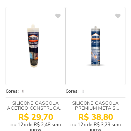
Cores:
Cores:
SILICONE CASCOLA
SILICONE CASCOLA
ACETICO CONSTRUCAO
PREMIUM METAIS
INCOLOR 280g
PEDRAS 280g INCOLOR
R$ 29,70
R$ 38,80
ou 12x de R$ 2,48 sem
ou 12x de R$ 3,23 sem
juros
juros