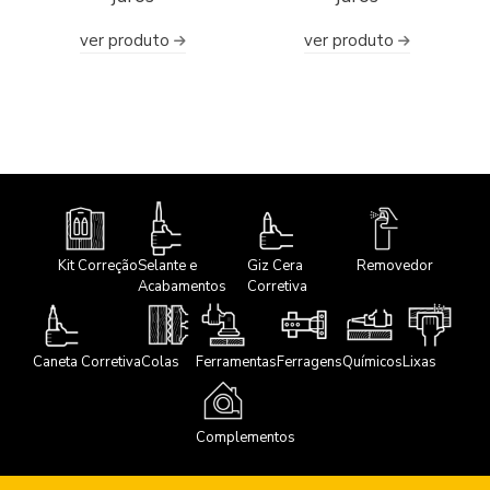
ver produto
ver produto
Kit Correção
Selante e
Giz Cera
Removedor
Acabamentos
Corretiva
Caneta Corretiva
Colas
Ferramentas
Ferragens
Químicos
Lixas
Complementos