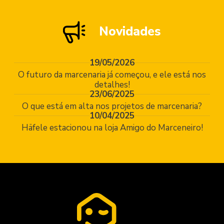
Novidades
19/05/2026
O futuro da marcenaria já começou, e ele está nos
detalhes!
23/06/2025
O que está em alta nos projetos de marcenaria?
10/04/2025
Häfele estacionou na loja Amigo do Marceneiro!