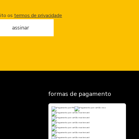
eito os
termos de privacidade
assinar
formas de pagamento