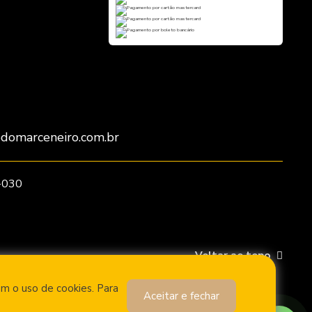
domarceneiro.com.br
6-030
Voltar ao topo
om o uso de cookies. Para
Aceitar e fechar