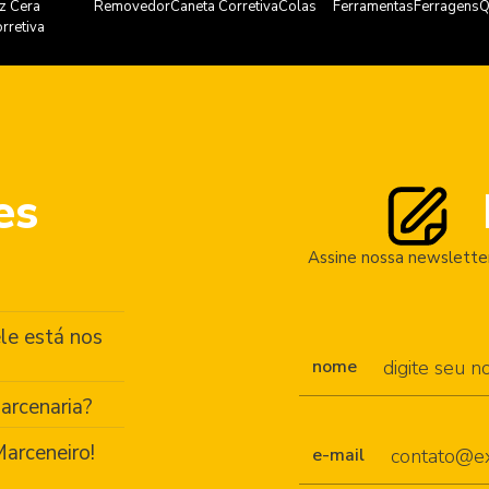
z Cera
Removedor
Caneta Corretiva
Colas
Ferramentas
Ferragens
Q
rretiva
es
Assine nossa newsletter
le está nos
nome
arcenaria?
arceneiro!
e-mail