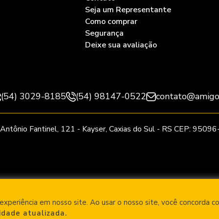
Seja um Representante
Como comprar
Segurança
Deixe sua avaliação
(54) 3029-8185
(54) 98147-0522
contato@amigo
Antônio Fantinel, 121 - Kayser, Caxias do Sul - RS CEP: 9509
experiência em nosso site. Ao usar o nosso site, você concorda c
Desenvolvido por:
cidade atualizada.