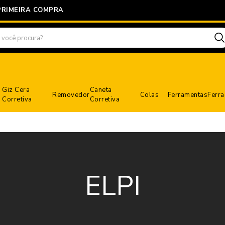
PRIMEIRA COMPRA
Giz Cera
Caneta
Removedor
Colas
Ferramentas
Ferr
Corretiva
Corretiva
ELPI