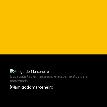
Especialistas em insumos e acabamentos para
marcenaria.
amigodomarceneiro