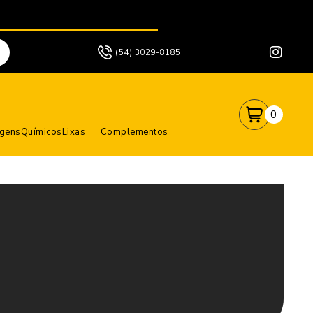
(54) 3029-8185
0
agens
Químicos
Lixas
Complementos