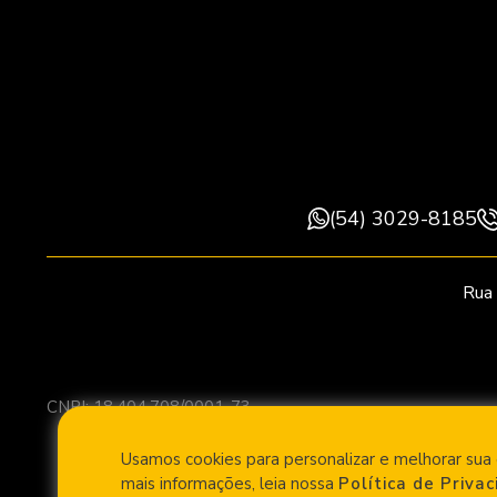
(54) 3029-8185
Rua 
CNPJ: 18.404.708/0001-73
Usamos cookies para personalizar e melhorar sua 
mais informações, leia nossa
Política de Priva