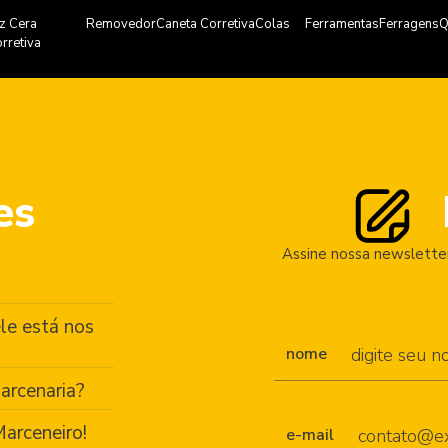
z Cera
Removedor
Caneta Corretiva
Colas
Ferramentas
Ferragens
Q
rretiva
es
Assine nossa newsletter
le está nos
nome
arcenaria?
arceneiro!
e-mail