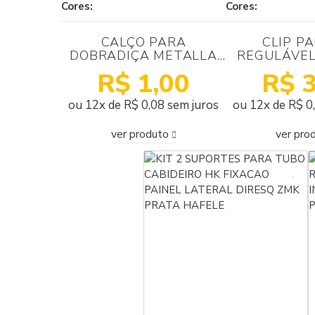
Cores:
Cores:
CALÇO PARA
CLIP P
DOBRADIÇA METALLA
REGULÁVEL
330 H0 SIMPLES
FRONTAL 
R$ 1,00
R$ 3
NIQUELADA HÄFELE
PRE
ou 12x de R$ 0,08 sem juros
ou 12x de R$ 0
ver produto
ver pro