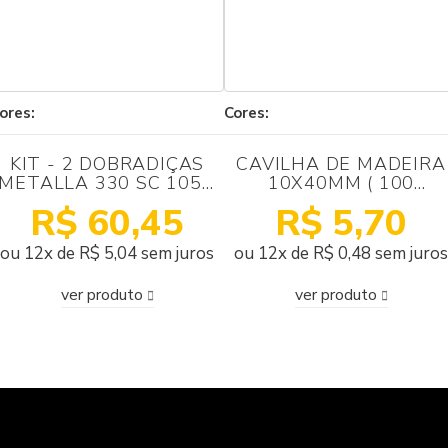
ores:
Cores:
KIT - 2 DOBRADIÇAS
CAVILHA DE MADEIRA
METALLA 330 SC 105G
10X40MM ( 100
INOX304 + 2 CALÇOS +
UNIDADES)
R$ 60,45
R$ 5,70
12 PARAFUSOS HÄFELE
ou 12x de R$ 5,04 sem juros
ou 12x de R$ 0,48 sem juros
ver produto
ver produto