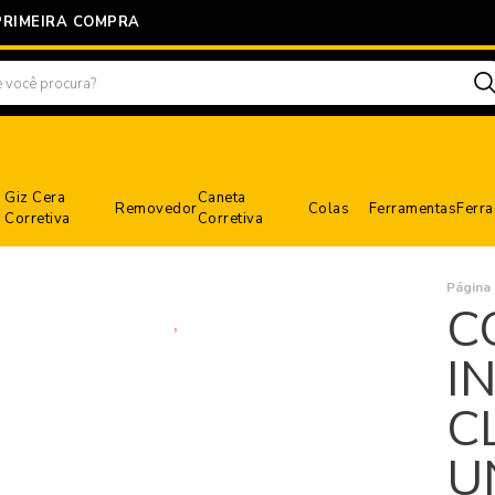
PRIMEIRA COMPRA
Giz Cera
Caneta
Removedor
Colas
Ferramentas
Ferr
Corretiva
Corretiva
Página I
C
I
C
U