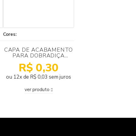
Cores:
CAPA DE ACABAMENTO
PARA DOBRADIÇA
METALLA 330 LOGO
R$ 0,30
HÄFELE NIQUELADA
ou 12x de R$ 0,03 sem juros
ver produto