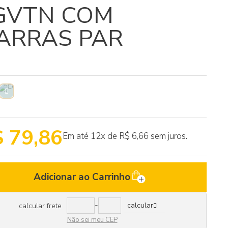
GVTN COM
ARRAS PAR
 79,86
Em até 12x de
R$ 6,66 sem juros.
Adicionar ao Carrinho
-
calcular
calcular frete
Não sei meu CEP