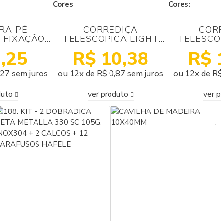
Cores:
Cores:
ARA PÉ
CORREDIÇA
COR
 FIXAÇÃO
TELESCOPICA LIGHT
TELESCO
AXILO78
350MM ZINCADA
500MM
,25
R$ 10,38
R$ 
TO
METALINOX
MET
,27 sem juros
ou 12x de R$ 0,87 sem juros
ou 12x de R$
duto
ver produto
ver 