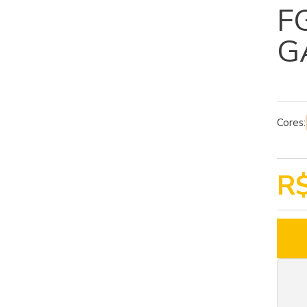
F
G
Cores:
R$