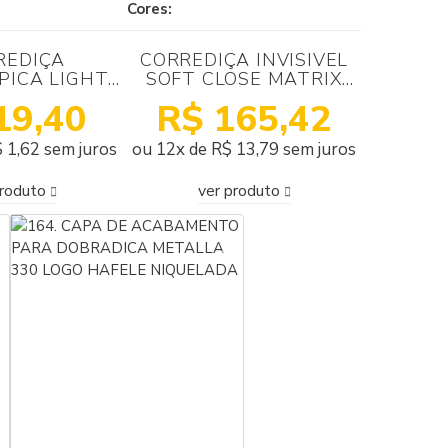
Cores:
REDIÇA
CORREDIÇA INVISIVEL
PICA LIGHT
SOFT CLOSE MATRIX
 ZINCADA
GT3 SINC 350MM
19,40
R$ 165,42
ALINOX
HAFELE COM GARRAS
 1,62 sem juros
ou 12x de R$ 13,79 sem juros
produto
ver produto