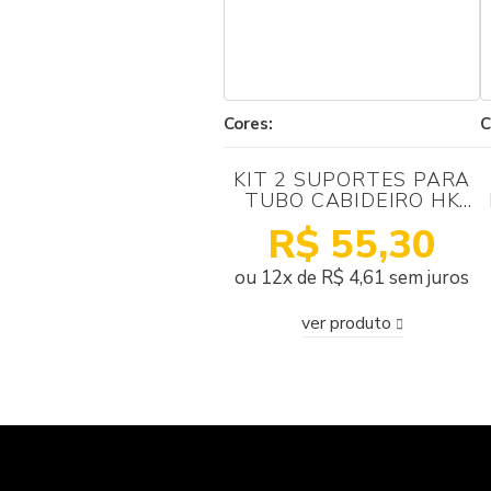
Cores:
C
KIT 2 SUPORTES PARA
TUBO CABIDEIRO HK
FIXACAO PAINEL
R$ 55,30
LATERAL DIR/ESQ ZMK
PRATA HÄFELE
ou 12x de R$ 4,61 sem juros
ver produto