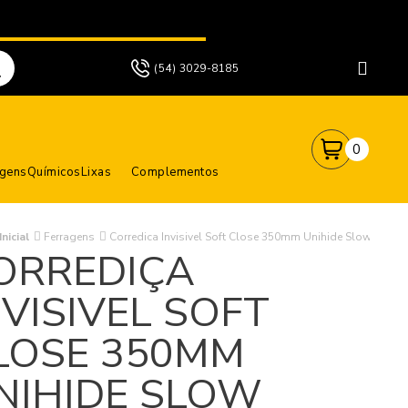
(54) 3029-8185
0
agens
Químicos
Lixas
Complementos
nicial
Ferragens
Corredica Invisivel Soft Close 350mm Unihide Slow Fgvtn
ORREDIÇA
NVISIVEL SOFT
LOSE 350MM
NIHIDE SLOW